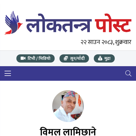
२२ साउन २०८३, शुक्रवार
टिभी / भिडियो
सुन/चाँदी
मुद्रा
विमल लामिछाने