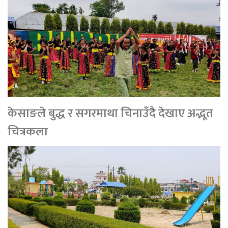
केसाङले बुद्ध र सगरमाथा चिनाउँदै देखाए अद्भूत
चित्रकला