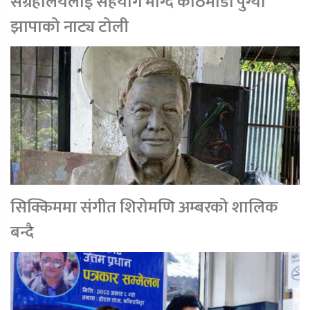
संग्रहालयलाई सहयोग माग्दै काठमाडौं पुग्यो
झापाको नाट्य टोली
सिक्किममा संगीत शिरोमणि अम्बरको शालिक
बन्दै