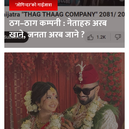
‘जोगिन्दर’को गाईजात्रा
ठग–ठाग कम्पनी : नेताहरु अरब
खाने, जनता अरब जाने ?