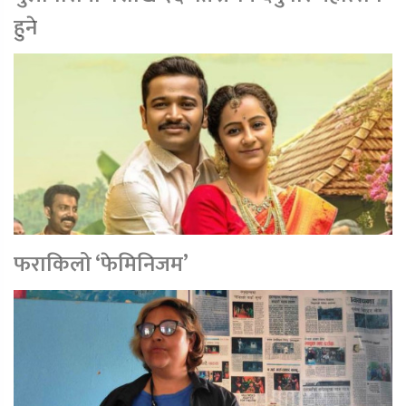
हुने
फराकिलो ‘फेमिनिजम’