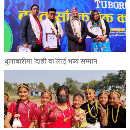
धुलाबारीमा ‘दाह्री बा’लाई भब्य सम्मान