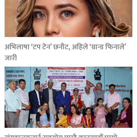
अभिलाषा ‘टप टेन’ छनौट, अहिले ‘ग्रान्ड फिनाले’
जारी