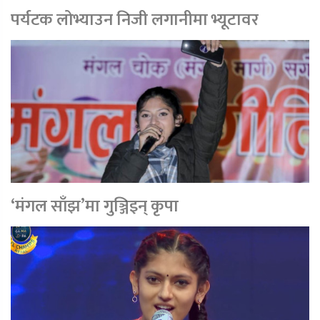
पर्यटक लोभ्याउन निजी लगानीमा भ्यूटावर
‘मंगल साँझ’मा गुञ्जिइन् कृपा