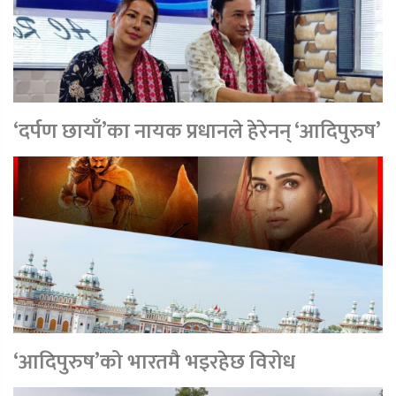
‘दर्पण छायाँ’का नायक प्रधानले हेरेनन् ‘आदिपुरुष’
‘आदिपुरुष’को भारतमै भइरहेछ विरोध