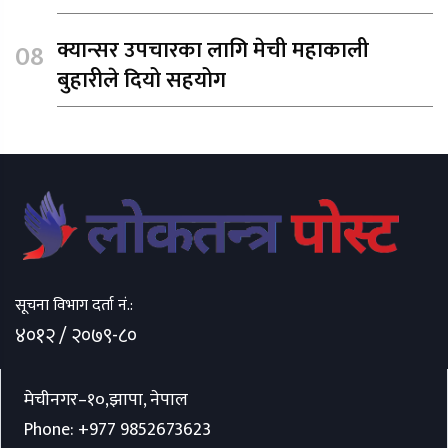
क्यान्सर उपचारका लागि मेची महाकाली
बुहारीले दियो सहयोग
सूचना विभाग दर्ता नं.:
४०१२ / २०७९-८०
मेचीनगर–१०,झापा, नेपाल
Phone:
+977 9852673623