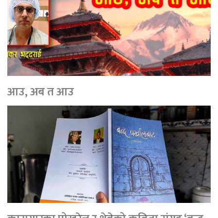
आउ, अब त आउ