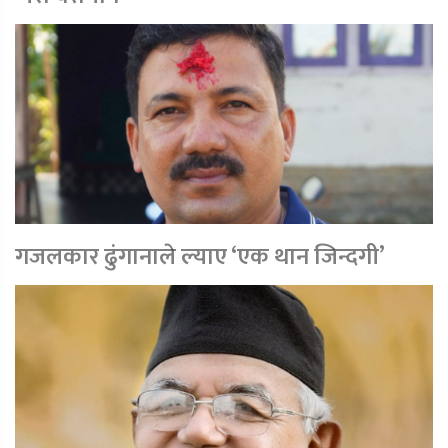
गजलकार ढुंगानाले ल्याए ‘एक थान जिन्दगी’