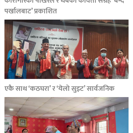
कारागारका पोखरेल र थेबेको कविता संग्रह ‘बन्द
पर्खालबाट’ प्रकाशित
एकै साथ ‘कठघरा’ र ‘येलो सुइट’ सार्वजनिक