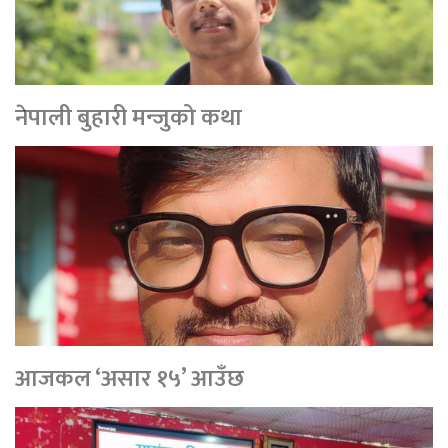
नेपाली बुहारी मन्जुको कथा
आजकल ‘असार १५’ आउँछ