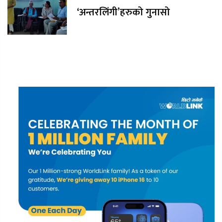
‘अन्तरलिंगी’हरुको गुनासो