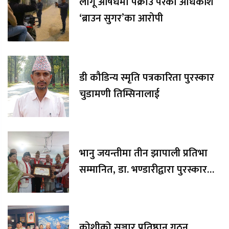
लागू औषधमा पक्राउ परेका अधिकांश
‘ब्राउन सुगर’का आरोपी
डी कौडिन्य स्मृति पत्रकारिता पुरस्कार
चुडामणी तिम्सिनालाई
भानु जयन्तीमा तीन झापाली प्रतिभा
सम्मानित, डा. भण्डारीद्वारा पुरस्कार
रकम अक्षयकोषलाई अर्पण
कोशीको सञ्चार प्रतिष्ठान गठन,