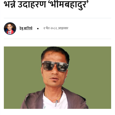
भन्ने उदाहरण ‘भीमबहादुर’
देबु बानियाँ
१ चैत २०८२, आइतवार