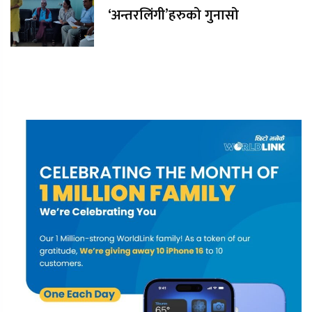
‘अन्तरलिंगी’हरुको गुनासो