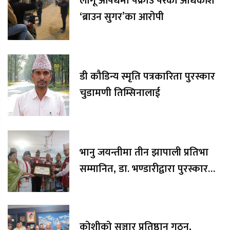
लागू औषधमा पक्राउ परेका अधिकांश
‘ब्राउन सुगर’का आरोपी
डी कौडिन्य स्मृति पत्रकारिता पुरस्कार
चुडामणी तिम्सिनालाई
भानु जयन्तीमा तीन झापाली प्रतिभा
सम्मानित, डा. भण्डारीद्वारा पुरस्कार
रकम अक्षयकोषलाई अर्पण
कोशीको सञ्चार प्रतिष्ठान गठन,