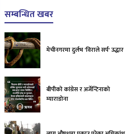
सम्बन्धित खबर
मेचीनगरमा दुर्लभ 'विराले सर्प' उद्धार
बीपीको कांग्रेस र अर्जेन्टिनाको
म्याराडोना
लागू औषधमा पक्राउ परेका अधिकांश