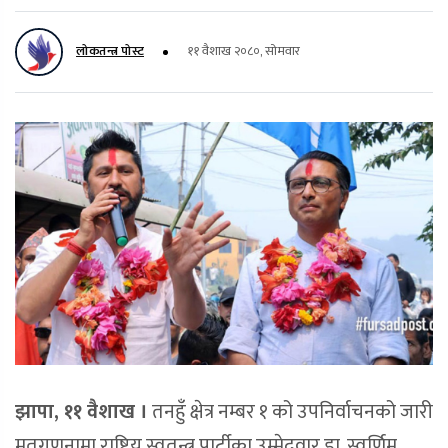
लोकतन्त्र पोस्ट
११ वैशाख २०८०, सोमवार
झापा, ११ वैशाख ।
तनहुँ क्षेत्र नम्बर १ को उपनिर्वाचनको जारी
मतगणनामा राष्ट्रिय स्वतन्त्र पार्टीका उम्मेदवार डा. स्वर्णिम