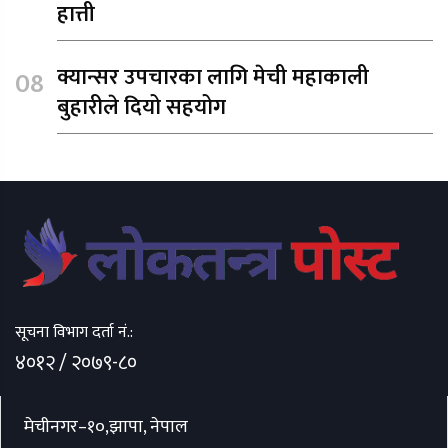
हात्ती
क्यान्सर उपचारका लागि मेची महाकाली
बुहारीले दियो सहयोग
सूचना विभाग दर्ता नं.:
४०१२ / २०७९-८०
मेचीनगर–१०,झापा, नेपाल