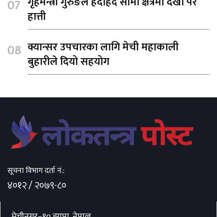
गृहमन्त्री गुरुङले हेर्दाहेर्दै सीमा क्षेत्रमा देखा परे
हात्ती
क्यान्सर उपचारका लागि मेची महाकाली
बुहारीले दियो सहयोग
सूचना विभाग दर्ता नं.:
४०१२ / २०७९-८०
मेचीनगर–१०,झापा, नेपाल