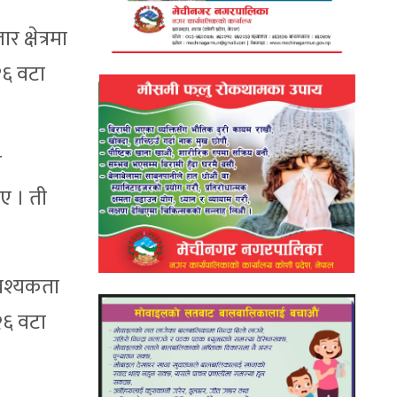
क्षेत्रमा
१६ वटा
ो
ए । ती
आवश्यकता
२६ वटा