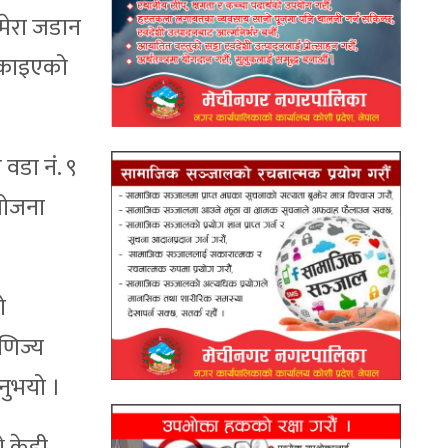
मेरा जडान
न्काइएको
वडा नं. ९
योजना
ो
णिज्य
नुभयो ।