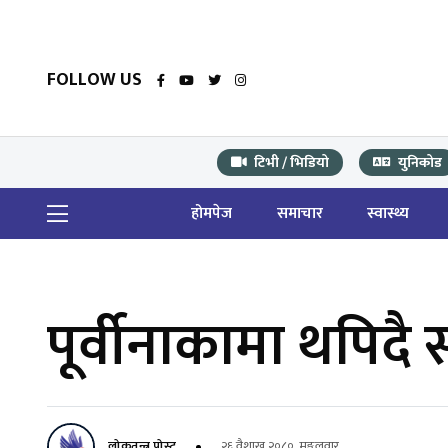
FOLLOW US
टिभी / भिडियो
युनिकोड
होमपेज
समाचार
स्वास्थ्य
पूर्वीनाकामा थपिदै 
लोकतन्त्र पोस्ट
२६ वैशाख २०८०, मङ्गलवार