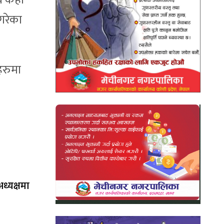
े केही
गरेका
कहरुमा
ध्यक्षमा