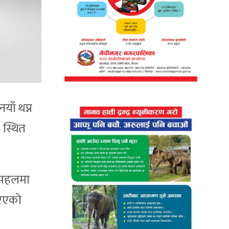
याँ थप्न
 स्थित
ो पहलमा
रिएको