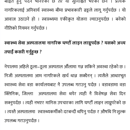
बञ्चित हुनु पर्दैन भनिएको छ तर यो सुनिश्चित भएको छैन । प्रत्येक
नागरिकलाई अनिवार्य स्वास्थ्य बीमा प्रभावकारी ढङ्गले लागू गर्नुपर्दछ । यो
आवाज उठाउने हो । स्वास्थ्यमा एकीकृत योजना ल्याउनुपर्दछ । बनेको
नीतिको नियमन गर्नुपर्दछ ।
स्वास्थ्य सेवा अस्पतालमा नागरिक घण्टौँ लाइन लाग्नुपर्दछ ?
यसको अन्त्य
तपाईँ कसरी गर्नुहुन्छ ?
नेपालमा अहिले ठूला–ठूला अस्पताल औँलामा गन्न सकिने अवस्था रहेको छ ।
निजी अस्पतालमा आम नागरिकले खर्च धान्न सक्दैनन् । त्यसैले आधारभूत
स्वास्थ्य सेवा वडा कार्यालयबाट नै उपलब्ध गराउनु पर्दछ । वडावडामा वडा
क्लिनिक, जिल्ला अस्पतालमा सेवा थपेर त्यही नै विशेषज्ञ सेवा दिन
सक्नुपर्दछ । त्यही नभएर मानिस उपचारका लागि घण्टौँ लाइन लाग्नुपरेको छ
। त्यस्तै अस्पतालमा स्वास्थ्यकर्मीको दरबन्दी थपिनु पर्दछ र औषधि निःशुल्क
उपलब्ध गराउनुपर्दछ ।