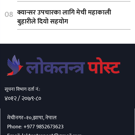
क्यान्सर उपचारका लागि मेची महाकाली
बुहारीले दियो सहयोग
सूचना विभाग दर्ता नं.:
४०१२ / २०७९-८०
मेचीनगर–१०,झापा, नेपाल
Phone:
+977 9852673623