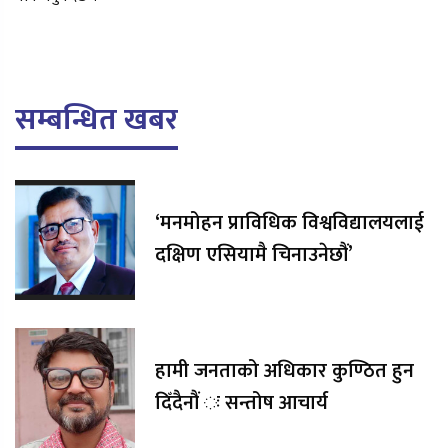
सम्बन्धित खबर
‘मनमोहन प्राविधिक विश्वविद्यालयलाई
दक्षिण एसियामै चिनाउनेछौं’
हामी जनताको अधिकार कुण्ठित हुन
दिँदैनौं ः सन्तोष आचार्य