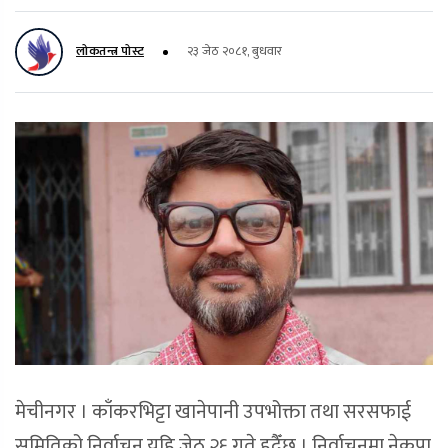
लोकतन्त्र पोस्ट
२३ जेठ २०८१, बुधवार
मेचीनगर । काँकरभिट्टा खानेपानी उपभोक्ता तथा सरसफाई
समितिको निर्वाचन यहि जेठ २६ गते हुदैँछ । निर्वाचनमा नेकपा