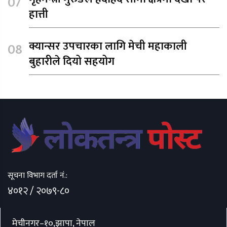
हात्ती
क्यान्सर उपचारका लागि मेची महाकाली
बुहारीले दियो सहयोग
सूचना विभाग दर्ता नं.:
४०१२ / २०७९-८०
मेचीनगर–१०,झापा, नेपाल