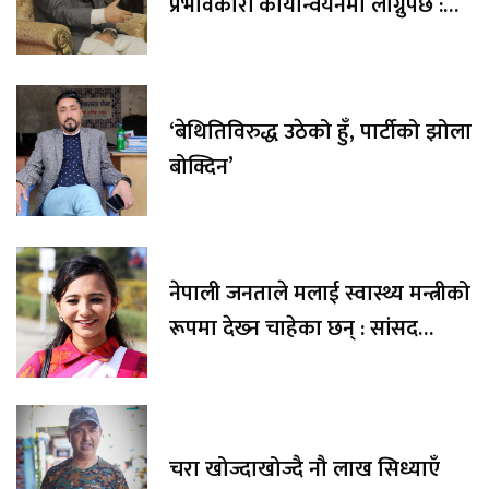
प्रभावकारी कार्यान्वयनमा लाग्नुपर्छ :
सभामुख घिमिरे
‘बेथितिविरुद्ध उठेको हुँ, पार्टीको झोला
बोक्दिन’
नेपाली जनताले मलाई स्वास्थ्य मन्त्रीको
रूपमा देख्‍न चाहेका छन् : सांसद
तोसिमा कार्की
चरा खोज्दाखोज्दै नौ लाख सिध्याएँ