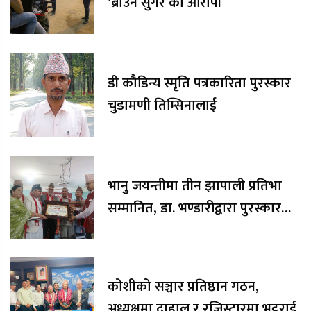
‘ब्राउन सुगर’का आरोपी
डी कौडिन्य स्मृति पत्रकारिता पुरस्कार
चुडामणी तिम्सिनालाई
भानु जयन्तीमा तीन झापाली प्रतिभा
सम्मानित, डा. भण्डारीद्वारा पुरस्कार
रकम अक्षयकोषलाई अर्पण
कोशीको सञ्चार प्रतिष्ठान गठन,
अध्यक्षमा दाहाल र रजिस्टारमा भट्टराई