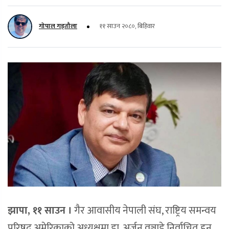
गोपाल गड्तौला
११ साउन २०८०, बिहिवार
झापा, ११ साउन ।
गैर आवासीय नेपाली संघ, राष्ट्रिय समन्वय
परिषद् अमेरिकाको अध्यक्षमा डा. अर्जुन वञ्जाडे निर्वाचित हुनु