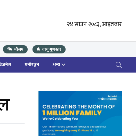
२४ साउन २०८३, आइतवार
मौसम
वायु गुणस्तर
बिजनेस
मनोरञ्जन
अन्य
ेल