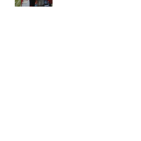
अक्षयकोषलाई अर्पण