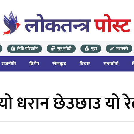
मिति परिवर्तन
सुन/चाँदी
मुद्रा
तरकारी
राजनीति
विशेष
खेलकुद
विचार
अन्तर्वार्ता
्यो धरान छेउछाउ यो र