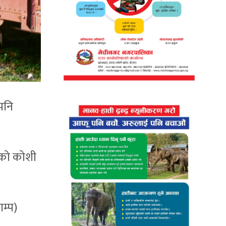
ापनि
ेको कोशी
ाम्प)