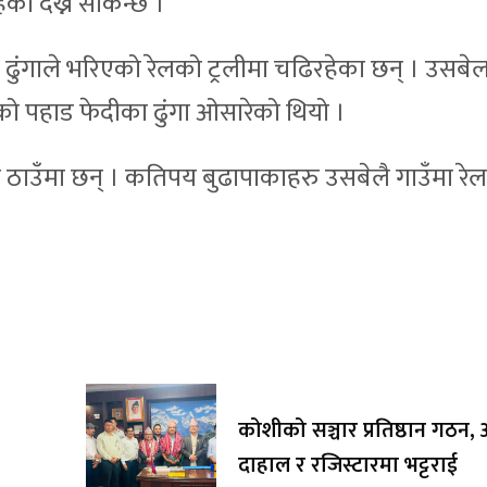
को देख्न सकिन्छ ।
हरु ढुंगाले भरिएको रेलको ट्रलीमा चढिरहेका छन् । उसब
ो पहाड फेदीका ढुंगा ओसारेको थियो ।
 ठाउँमा छन् । कतिपय बुढापाकाहरु उसबेलै गाउँमा रेल
कोशीको सञ्चार प्रतिष्ठान गठन, अ
दाहाल र रजिस्टारमा भट्टराई