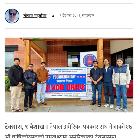
गोपाल गड्तौला
९ वैशाख २०८१, आइतवार
टेक्सास, ९ बैशाख ।
नेपाल अमेरिका पत्रकार संघ नेजाको १७
औं वार्षिकोत्सवको उपलक्ष्यमा अमेरिकाको टेक्सासमा