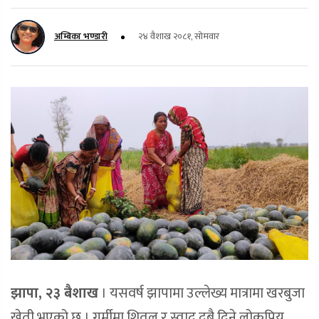
अम्बिका भण्डारी
२४ वैशाख २०८१, सोमवार
झापा, २३ बैशाख
। यसवर्ष झापामा उल्लेख्य मात्रामा खरबुजा
खेती भएको छ । गर्मीमा शितल र स्वाद दुबै दिने लोकप्रिय