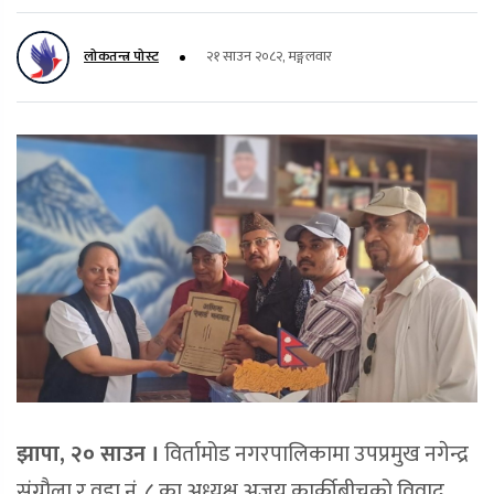
लोकतन्त्र पोस्ट
२१ साउन २०८२, मङ्गलवार
झापा, २० साउन ।
विर्तामोड नगरपालिकामा उपप्रमुख नगेन्द्र
संग्रौला र वडा नं. ८ का अध्यक्ष अजय कार्कीबीचको विवाद