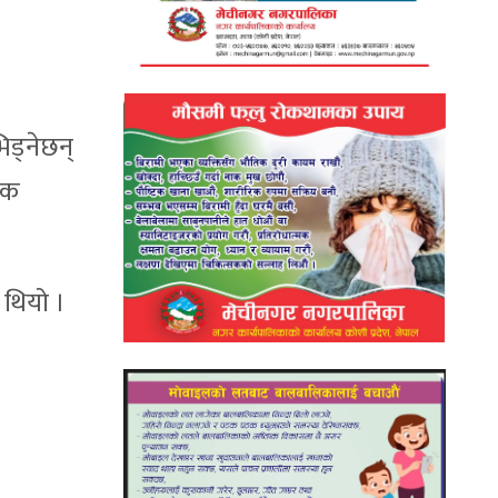
िड्नेछन्
ोजक
 थियो ।