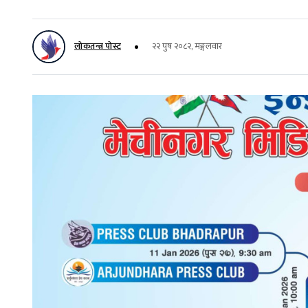
लोकतन्त्र पोस्ट
२२ पुष २०८२, मङ्गलवार