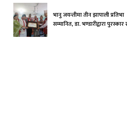
भानु जयन्तीमा तीन झापाली प्रतिभा
सम्मानित, डा. भण्डारीद्वारा पुरस्का
अक्षयकोषलाई अर्पण