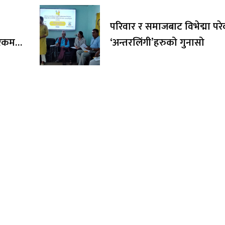
परिवार र समाजबाट विभेद्मा पर
र रकम
‘अन्तरलिंगी’हरुको गुनासो