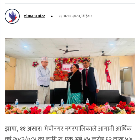
लोकतन्त्र पोस्ट
११ असार २०८३, बिहिवार
झापा, १
१
असार
। मेचीनगर नगरपालिकाले आगामी आर्थिक
वर्ष २०८३/०८४ का लागि रु. एक अर्ब ४५ करोड ६२ लाख ५७