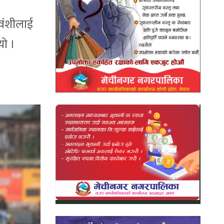
जवंशीलाई
यो ।