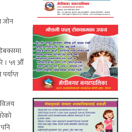
ा जोन
डिबक्समा
े । ५९ औँ
र्याप्त
ा विजय
गरेको
 पनि