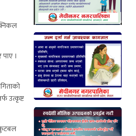
क्निकल
र पाए ।
योगिताको
 उत्कृष्ट
ी फुटबल