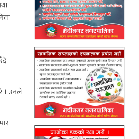
तथा
गिता
ँदै
े । उनले
ुमार