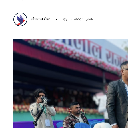
लोकतन्त्र पोस्ट
२६ माघ २०८२, आइतवार