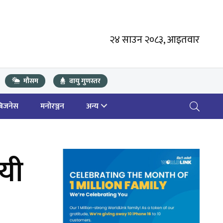
२४ साउन २०८३, आइतवार
मौसम
वायु गुणस्तर
बिजनेस
मनोरञ्जन
अन्य
यी