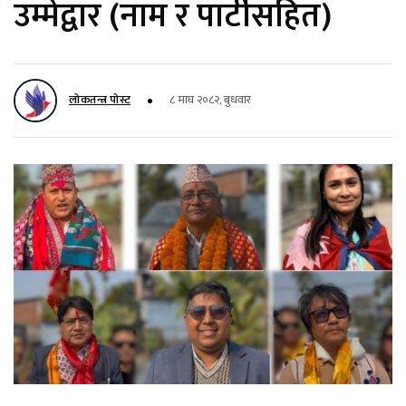
उम्मेद्वार (नाम र पार्टीसहित)
लोकतन्त्र पोस्ट
८ माघ २०८२, बुधवार