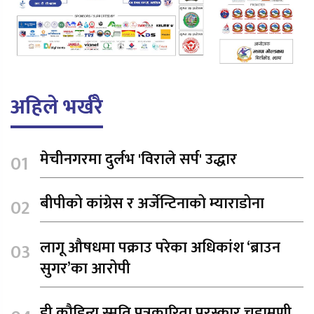
अहिले भर्खरै
मेचीनगरमा दुर्लभ 'विराले सर्प' उद्धार
बीपीको कांग्रेस र अर्जेन्टिनाको म्याराडोना
लागू औषधमा पक्राउ परेका अधिकांश ‘ब्राउन
सुगर’का आरोपी
डी कौडिन्य स्मृति पत्रकारिता पुरस्कार चुडामणी