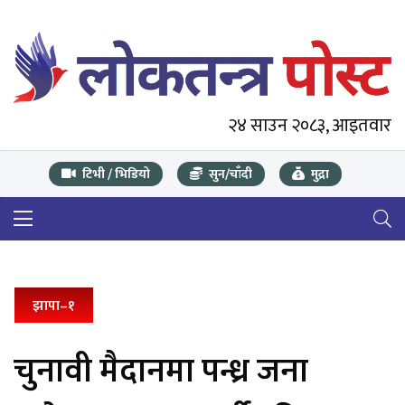
२४ साउन २०८३, आइतवार
टिभी / भिडियो
सुन/चाँदी
मुद्रा
झापा–१
चुनावी मैदानमा पन्ध्र जना