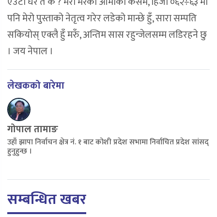
एउटा घर त के ? मेरो मरेको आमाको कसम, हिजो ०६२÷६३ मा
पनि मेरो पुस्ताको नेतृत्व गरेर लडेको मान्छे हुँ, सारा सम्पति
सकियोस् एक्लै हुँ मरुँ, अन्तिम सास रहुन्जेलसम्म लडिरहने छु
। जय नेपाल ।
लेखकको बारेमा
गोपाल तामाङ
उहाँ झापा निर्वाचन क्षेत्र नं. १ बाट कोशी प्रदेश सभामा निर्वाचित प्रदेश सांसद्
हुनुहुन्छ ।
सम्बन्धित खबर