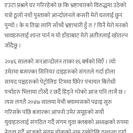
एउटा प्रश्नले घर गरिरहेको छ कि भ्रष्टाचारको विरुद्धमा उठेको
यत्रो ठूलो नयाँ पुस्ताको आन्दोलनले कसरी मेरो घरलाई छुन
पुग्यो । के म तिम्रा लागि साँच्चै भ्रष्टाचारी हुँ त ? यिनै मेरो मनको
भावहरुलाई शान्त पार्न म यो डाँडाबाट मेरो अतीतलाई खोतल्न
जाँदैछु ।
२०४६ सालको जनआन्दोलन ताका १६ बर्षको थिएँ । त्यो
उमेरमा बजारका सिनियर दाइहरुको संगतले गर्दा होला
सायद पञ्चहरुको पेट्रोलिङ टिममा छिरेर पंचायत बिरोधी
पर्चाहरु भित्तामा टाँस्दै र छर्दै हिंड्ने गरेको आज पनि ताजै छ ।
त्यस लगतै २०४७ सालमा मेची क्याम्पसको पढाइ सुरु
गरिसके पछि बजारका आफ्नो उमेर समूहको सयौ
युवाहरुलाई संगठित गर्दै संगम युवा क्लबको अध्यक्षको रुपमा
नेतृत्व गर्दै आजको संगम चोकको नाम राख्नेदेखि ठूल्ठूला दुर्गा