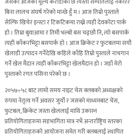
जसको आजको मूल्य करोडौँको छ त्यस्तो सम्पतिलाई नकारेर
बिना लालच संघर्ष गरेको मान्छे हुँ म । आज तिम्रो पुस्ताले
सेल्फि खिचेर इन्स्टा र टिकटिकमा राख्ने त्यही देवकोटा पार्क
हो । तिम्रा बुवाआमा र तिमी भल्बो बस चढ्छौ नि, त्यो बसपार्क
त्यही काँकरभिट्टा बसपार्क हो । आज क्रिकेट र फुटबलमा सयौ
खेलाडी उत्पादन गर्नेदेखि कहिले काँहि तिम्रो पुस्ताले नाचगान
गर्ने खेल मैदान त्यही काँकरभिट्टा खेलमैदान हो । जहाँ मेरो
पुस्ताको रगत पसिना परेको छ ।
२०५७÷५८ बाट लामो समय नाइट चेस क्लबको अध्यक्षको
रुपमा नेतृत्व गर्ने अवसर जुर्यो र जसको माध्यमबाट चेस,
फुटबल, क्रिकेट जस्ता खेललाई माथि उकास्न
प्रतियोगिताहरुमा सहभागिता मात्र नभै अन्तर्राष्ट्रिय स्तरका
प्रतियोगिताहरुको आयोजना समेत गरी क्लबलाई स्थापित