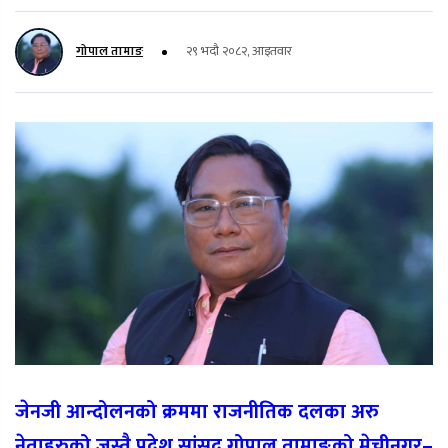
गोपाल तामाङ
२९ भदौ २०८२, आइतवार
जेनजी आन्दोलनको क्रममा राजनीतिक दलका अरु
नेताहरुको जस्तै प्रदेश सांसद् गोपाल तामाङको मेचीनगर–