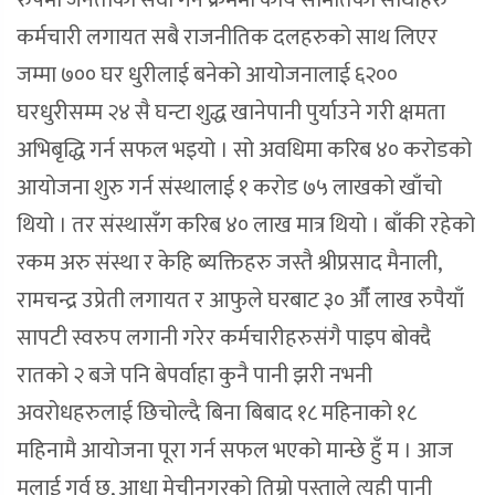
रुपमा जनताको सेवा गर्ने क्रममा कार्य समितिका साथीहरु
कर्मचारी लगायत सबै राजनीतिक दलहरुको साथ लिएर
जम्मा ७०० घर धुरीलाई बनेको आयोजनालाई ६२००
घरधुरीसम्म २४ सै घन्टा शुद्ध खानेपानी पुर्याउने गरी क्षमता
अभिबृद्धि गर्न सफल भइयो । सो अवधिमा करिब ४० करोडको
आयोजना शुरु गर्न संस्थालाई १ करोड ७५ लाखको खाँचो
थियो । तर संस्थासँग करिब ४० लाख मात्र थियो । बाँकी रहेको
रकम अरु संस्था र केहि ब्यक्तिहरु जस्तै श्रीप्रसाद मैनाली,
रामचन्द्र उप्रेती लगायत र आफुले घरबाट ३० औँ लाख रुपैयाँ
सापटी स्वरुप लगानी गरेर कर्मचारीहरुसंगै पाइप बोक्दै
रातको २ बजे पनि बेपर्वाहा कुनै पानी झरी नभनी
अवरोधहरुलाई छिचोल्दै बिना बिबाद १८ महिनाको १८
महिनामै आयोजना पूरा गर्न सफल भएको मान्छे हुँ म । आज
मलाई गर्व छ, आधा मेचीनगरको तिम्रो पुस्ताले त्यही पानी